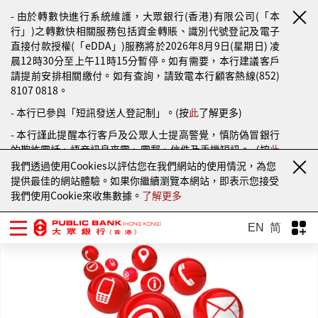
- 由於轉數快進行系統維護，大眾銀行(香港)有限公司(「本
行」)之轉數快相關服務包括資金轉賬、識別代號登記及電子
直接付款授權(「eDDA」)服務將於2026年8月9日(星期日) 凌
晨12時30分至上午11時15分暫停。如有需要，本行建議客戶
請提前安排相關繳付。如有查詢，請致電本行顧客熱線(852)
8107 0818。
- 本行已參與「短訊發送人登記制」。(按
此
了解更多)
- 本行謹此提醒本行客戶及公眾人士提高警覺，慎防偽冒銀行
的欺詐電話、語音訊息來電、電郵、信件及手機短訊。（按
此
了解更多）
我們透過使用Cookies以評估您在我們網站的使用情況，為您
提供最佳的網站體驗。如果你繼續瀏覽本網站，即表示您接受
我們使用Cookie來收集數據。
了解更多
EN
简