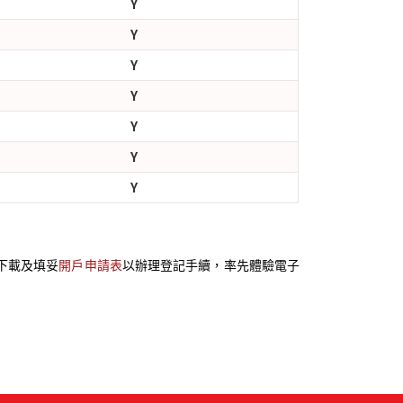
Y
Y
Y
Y
Y
Y
Y
下載及填妥
開戶申請表
以辦理登記手續，率先體驗電子