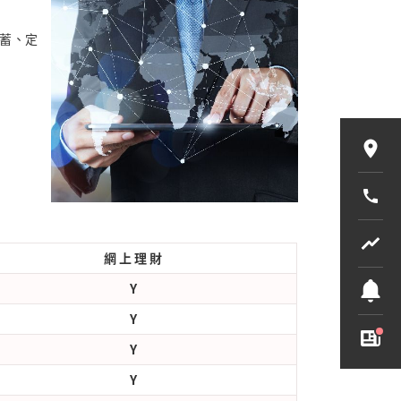
蓄、定
網 上 理 財
Y
Y
Y
Y