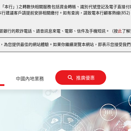
(「本行」)之轉數快相關服務包括資金轉賬、識別代號登記及電子直接付款授權
本行建議客戶請提前安排相關繳付。如有查詢，請致電本行顧客熱線(852) 810
偽冒銀行的欺詐電話、語音訊息來電、電郵、信件及手機短訊。（按
此
了解
情況，為您提供最佳的網站體驗。如果你繼續瀏覽本網站，即表示您接受我們使
推廣優惠
中國內地業務