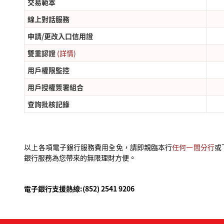
交易範本
線上對話服務
申請/更改入口信用證
雙重認證
(詳情)
用戶權限監控
用戶授權簽署組合
查詢批核記錄
以上各項電子銀行服務費用全免，請即親臨本行
任何一間分行
或
銀行服務為您帶來的無限理財方便。
電子銀行支援熱線:(852) 2541 9206