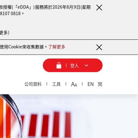
(「eDDA」)服務將於2026年8月9日(星期
7 0818。
更多）
用Cookie來收集數據。
了解更多
登入
A
EN
简
公司資料
工具
A