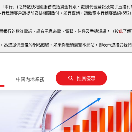
(「本行」)之轉數快相關服務包括資金轉賬、識別代號登記及電子直接付款授權
本行建議客戶請提前安排相關繳付。如有查詢，請致電本行顧客熱線(852) 810
偽冒銀行的欺詐電話、語音訊息來電、電郵、信件及手機短訊。（按
此
了解
情況，為您提供最佳的網站體驗。如果你繼續瀏覽本網站，即表示您接受我們使
推廣優惠
中國內地業務