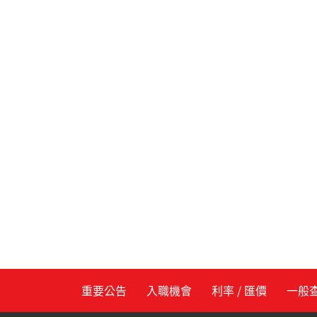
重要公告
入職機會
利率 / 匯價
一般