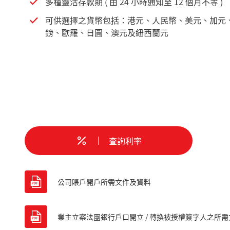
多種靈活存款期 ( 由 24 小時通知至 12 個月不等 )
可供選擇之貨幣包括：港元、人民幣、美元、加元
鎊、歐羅、日圓、澳元及紐西蘭元
查詢利率
公司賬戶開戶所需文件及資料
業主立案法團銀行戶口開立 / 轉換被授權簽字人之所需