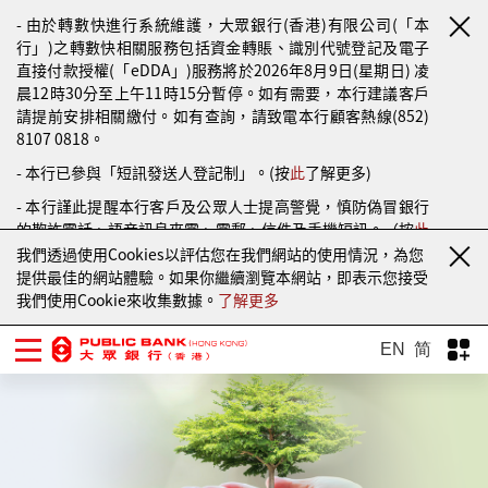
- 由於轉數快進行系統維護，大眾銀行(香港)有限公司(「本
行」)之轉數快相關服務包括資金轉賬、識別代號登記及電子
直接付款授權(「eDDA」)服務將於2026年8月9日(星期日) 凌
晨12時30分至上午11時15分暫停。如有需要，本行建議客戶
請提前安排相關繳付。如有查詢，請致電本行顧客熱線(852)
8107 0818。
- 本行已參與「短訊發送人登記制」。(按
此
了解更多)
- 本行謹此提醒本行客戶及公眾人士提高警覺，慎防偽冒銀行
的欺詐電話、語音訊息來電、電郵、信件及手機短訊。（按
此
了解更多）
我們透過使用Cookies以評估您在我們網站的使用情況，為您
提供最佳的網站體驗。如果你繼續瀏覽本網站，即表示您接受
我們使用Cookie來收集數據。
了解更多
EN
简