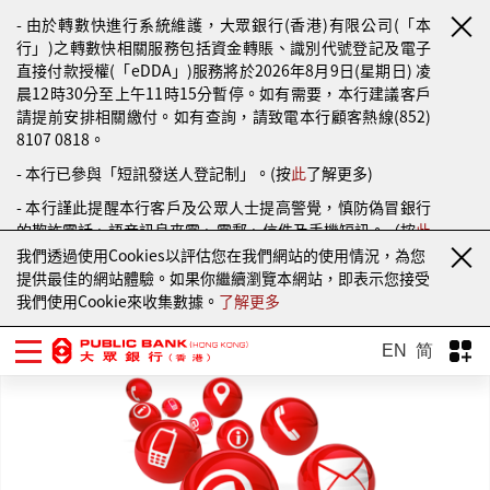
- 由於轉數快進行系統維護，大眾銀行(香港)有限公司(「本
行」)之轉數快相關服務包括資金轉賬、識別代號登記及電子
直接付款授權(「eDDA」)服務將於2026年8月9日(星期日) 凌
晨12時30分至上午11時15分暫停。如有需要，本行建議客戶
請提前安排相關繳付。如有查詢，請致電本行顧客熱線(852)
8107 0818。
- 本行已參與「短訊發送人登記制」。(按
此
了解更多)
- 本行謹此提醒本行客戶及公眾人士提高警覺，慎防偽冒銀行
的欺詐電話、語音訊息來電、電郵、信件及手機短訊。（按
此
了解更多）
我們透過使用Cookies以評估您在我們網站的使用情況，為您
提供最佳的網站體驗。如果你繼續瀏覽本網站，即表示您接受
我們使用Cookie來收集數據。
了解更多
EN
简