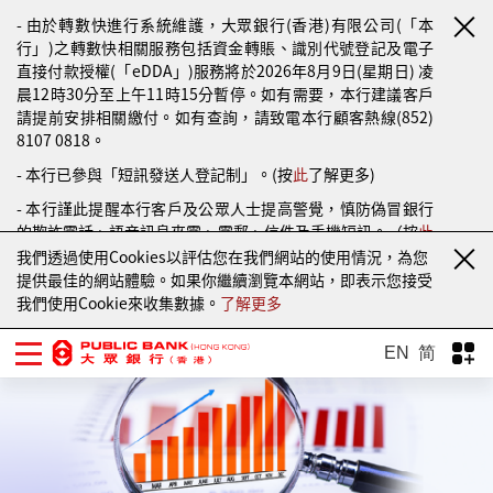
- 由於轉數快進行系統維護，大眾銀行(香港)有限公司(「本
行」)之轉數快相關服務包括資金轉賬、識別代號登記及電子
直接付款授權(「eDDA」)服務將於2026年8月9日(星期日) 凌
晨12時30分至上午11時15分暫停。如有需要，本行建議客戶
請提前安排相關繳付。如有查詢，請致電本行顧客熱線(852)
8107 0818。
- 本行已參與「短訊發送人登記制」。(按
此
了解更多)
- 本行謹此提醒本行客戶及公眾人士提高警覺，慎防偽冒銀行
的欺詐電話、語音訊息來電、電郵、信件及手機短訊。（按
此
了解更多）
我們透過使用Cookies以評估您在我們網站的使用情況，為您
提供最佳的網站體驗。如果你繼續瀏覽本網站，即表示您接受
我們使用Cookie來收集數據。
了解更多
EN
简