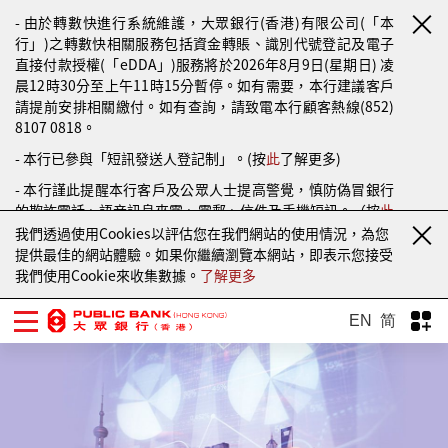
- 由於轉數快進行系統維護，大眾銀行(香港)有限公司(「本
行」)之轉數快相關服務包括資金轉賬、識別代號登記及電子
直接付款授權(「eDDA」)服務將於2026年8月9日(星期日) 凌
晨12時30分至上午11時15分暫停。如有需要，本行建議客戶
請提前安排相關繳付。如有查詢，請致電本行顧客熱線(852)
8107 0818。
- 本行已參與「短訊發送人登記制」。(按
此
了解更多)
- 本行謹此提醒本行客戶及公眾人士提高警覺，慎防偽冒銀行
的欺詐電話、語音訊息來電、電郵、信件及手機短訊。（按
此
了解更多）
我們透過使用Cookies以評估您在我們網站的使用情況，為您
提供最佳的網站體驗。如果你繼續瀏覽本網站，即表示您接受
我們使用Cookie來收集數據。
了解更多
EN
简