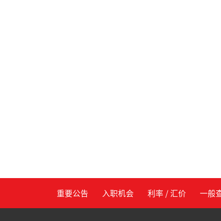
重要公告
入职机会
利率 / 汇价
一般