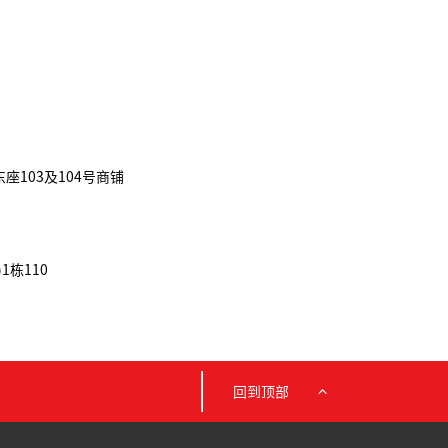
103及104号商铺
1栋110
回到顶部