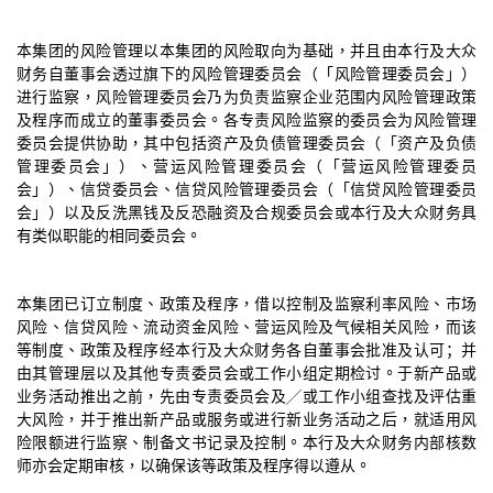
本集团的风险管理以本集团的风险取向为基础，并且由本行及大众
财务自董事会透过旗下的风险管理委员会（「风险管理委员会」）
进行监察，风险管理委员会乃为负责监察企业范围内风险管理政策
及程序而成立的董事委员会。各专责风险监察的委员会为风险管理
委员会提供协助，其中包括资产及负债管理委员会（「资产及负债
管理委员会」）、营运风险管理委员会（「营运风险管理委员
会」）、信贷委员会、信贷风险管理委员会（「信贷风险管理委员
会」）以及反洗黑钱及反恐融资及合规委员会或本行及大众财务具
有类似职能的相同委员会。
本集团已订立制度、政策及程序，借以控制及监察利率风险、市场
风险、信贷风险、流动资金风险、营运风险及气候相关风险，而该
等制度、政策及程序经本行及大众财务各自董事会批准及认可；并
由其管理层以及其他专责委员会或工作小组定期检讨。于新产品或
业务活动推出之前，先由专责委员会及╱或工作小组查找及评估重
大风险，并于推出新产品或服务或进行新业务活动之后，就适用风
险限额进行监察、制备文书记录及控制。本行及大众财务内部核数
师亦会定期审核，以确保该等政策及程序得以遵从。