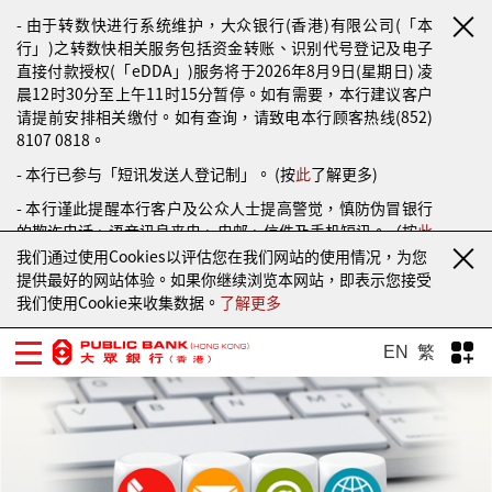
- 由于转数快进行系统维护，大众银行(香港)有限公司(「本
行」)之转数快相关服务包括资金转账、识别代号登记及电子
直接付款授权(「eDDA」)服务将于2026年8月9日(星期日) 凌
晨12时30分至上午11时15分暂停。如有需要，本行建议客户
请提前安排相关缴付。如有查询，请致电本行顾客热线(852)
8107 0818。
- 本行已参与「短讯发送人登记制」。 (按
此
了解更多)
- 本行谨此提醒本行客户及公众人士提高警觉，慎防伪冒银行
的欺诈电话、语音讯息来电、电邮、信件及手机短讯。（按
此
了解更多）
我们通过使用Cookies以评估您在我们网站的使用情况，为您
提供最好的网站体验。如果你继续浏览本网站，即表示您接受
我们使用Cookie来收集数据。
了解更多
EN
繁