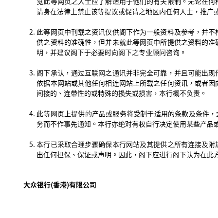
览此等网页之人士应了解适用于他们的有关限制。无论在何
请身在法律上禁止该等提议或促请之地区内任何人士，推广
此等网页中刊载之资讯仅供阁下作为一般资料及参考，并不
供之资料的准确性，但并未就此等网页中所提供之资料的准
明，并建议阁下于必要时向阁下之专业顾问咨询。
阁下承认，通过互联网之通讯并非完全可靠，并且可能出现
依据本网站或其他任何相连网站上所载之任何资讯，或者因
间接的、连带性的或特殊的损失或损害，本行概不负责。
此等网页上提供的产品或服务将受制于适用的条款及条件，
务而不作事先通知。本行亦绝对有权自行决定使用某些产品
本行已采取合理步骤确保本行网站及其提供之所有连接及附
出任何担保、保证或声明。因此，阁下应进行阁下认为在此
大众银行(香港)有限公司