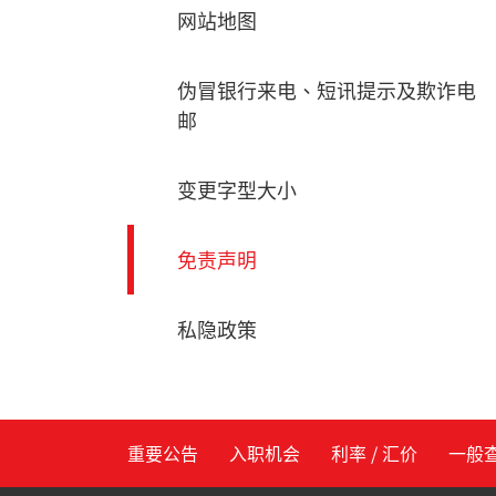
网站地图
伪冒银行来电、短讯提示及欺诈电
邮
变更字型大小
免责声明
私隐政策
重要公告
入职机会
利率 / 汇价
一般