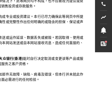
种情况下，此等网页均不构成，也不应被视为提议或促
或销售投资或存款服务。
构成专业或投资建议。本行已尽力确保此等网页中所提
确性或完整性作出任何明确的或隐含的担保、保证或声
传送或运作延误、数据丢失或被毁。若因取得、使用或
向本网站发送或自本网站接收讯息，造成任何直接的、
大众银行(香港)
能对自行决定取消或变更该等产品或服
或服务之客户资格。
加部件无故障、缺陷、病毒及错误，但本行并未就此作
方面必需进行的任何检验。