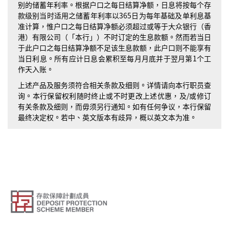
别的储蓄年利率。根据户口之每日结算净额，日息将按每个存
款级别当时适用之储蓄年利率以365日为每年基础及单利息基
准计算，惟户口之每日结算净额必须超过或等于大众银行（香
港）有限公司（「本行」）不时订定的生息款额。然而若当日
于此户口之每日结算净额不足该生息款额，此户口则不能享有
当日利息。所有应计日息会累积至每月月底并于翌月第1个工
作天入账。
上述产品及服务须符合相关条款及细则。详情请向本行职员查
询。本行保留权利随时终止或不时更改上述优惠，及/或修订
有关条款及细则，而毋须另行通知。如有任何争议，本行保留
最终决定权。若中、英文版本有歧异，概以英文本为准。