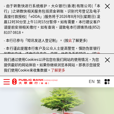
- 由于转数快进行系统维护，大众银行(香港)有限公司(「本
行」)之转数快相关服务包括资金转账、识别代号登记及电子
直接付款授权(「eDDA」)服务将于2026年8月9日(星期日) 凌
晨12时30分至上午11时15分暂停。如有需要，本行建议客户
请提前安排相关缴付。如有查询，请致电本行顾客热线(852)
8107 0818。
- 本行已参与「短讯发送人登记制」。 (按
此
了解更多)
- 本行谨此提醒本行客户及公众人士提高警觉，慎防伪冒银行
的欺诈电话、语音讯息来电、电邮、信件及手机短讯。（按
此
了解更多）
我们通过使用Cookies以评估您在我们网站的使用情况，为您
提供最好的网站体验。如果你继续浏览本网站，即表示您接受
我们使用Cookie来收集数据。
了解更多
EN
繁