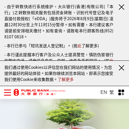
- 由于转数快进行系统维护，大众银行(香港)有限公司(「本
行」)之转数快相关服务包括资金转账、识别代号登记及电子
直接付款授权(「eDDA」)服务将于2026年8月9日(星期日) 凌
晨12时30分至上午11时15分暂停。如有需要，本行建议客户
请提前安排相关缴付。如有查询，请致电本行顾客热线(852)
8107 0818。
- 本行已参与「短讯发送人登记制」。 (按
此
了解更多)
- 本行谨此提醒本行客户及公众人士提高警觉，慎防伪冒银行
的欺诈电话、语音讯息来电、电邮、信件及手机短讯。（按
此
了解更多）
我们通过使用Cookies以评估您在我们网站的使用情况，为您
提供最好的网站体验。如果你继续浏览本网站，即表示您接受
我们使用Cookie来收集数据。
了解更多
EN
繁