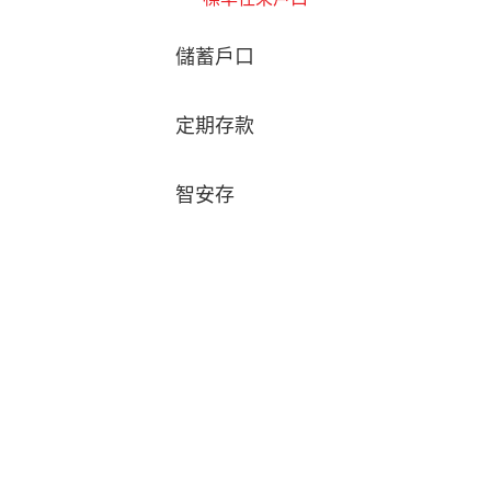
儲蓄戶口
定期存款
智安存