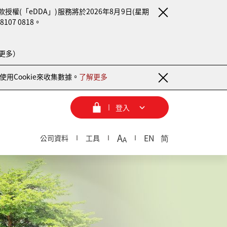
(「eDDA」)服務將於2026年8月9日(星期
7 0818。
更多）
用Cookie來收集數據。
了解更多
登入
A
EN
简
公司資料
工具
A