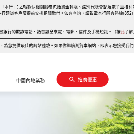
(「本行」)之轉數快相關服務包括資金轉賬、識別代號登記及電子直接付款授權
本行建議客戶請提前安排相關繳付。如有查詢，請致電本行顧客熱線(852) 810
偽冒銀行的欺詐電話、語音訊息來電、電郵、信件及手機短訊。（按
此
了解
情況，為您提供最佳的網站體驗。如果你繼續瀏覽本網站，即表示您接受我們使
推廣優惠
中國內地業務