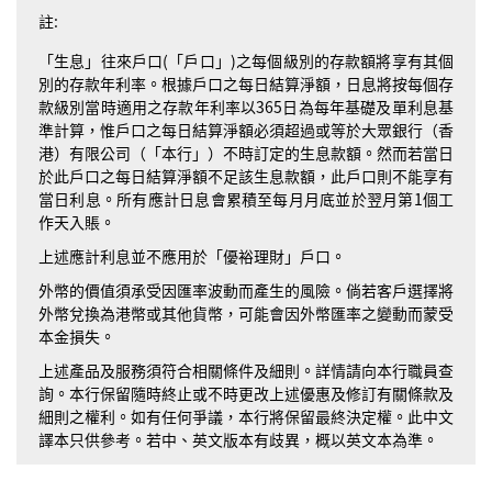
註:
「生息」往來戶口(「戶口」)之每個級別的存款額將享有其個
別的存款年利率。根據戶口之每日結算淨額，日息將按每個存
款級別當時適用之存款年利率以365日為每年基礎及單利息基
準計算，惟戶口之每日結算淨額必須超過或等於大眾銀行（香
港）有限公司（「本行」）不時訂定的生息款額。然而若當日
於此戶口之每日結算淨額不足該生息款額，此戶口則不能享有
當日利息。所有應計日息會累積至每月月底並於翌月第1個工
作天入賬。
上述應計利息並不應用於「優裕理財」戶口。
外幣的價值須承受因匯率波動而產生的風險。倘若客戶選擇將
外幣兌換為港幣或其他貨幣，可能會因外幣匯率之變動而蒙受
本金損失。
上述產品及服務須符合相關條件及細則。詳情請向本行職員查
詢。本行保留隨時終止或不時更改上述優惠及修訂有關條款及
細則之權利。如有任何爭議，本行將保留最終決定權。此中文
譯本只供參考。若中、英文版本有歧異，概以英文本為準。