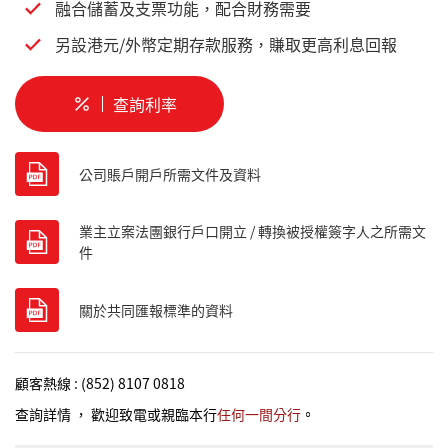
融合儲蓄及支票功能，配合財務需要
另設港元/外幣定期存款服務，賺取更高利息回報
查詢利率
公司賬戶開戶所需文件及資料
業主立案法團銀行戶口開立 / 轉換被授權簽字人之所需文
件
關於共同匯報標準的資料
顧客熱線 : (852) 8107 0818
查詢詳情 ， 歡迎
致電或親臨本行
任何一間分行
。