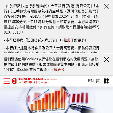
- 由於轉數快進行系統維護，大眾銀行(香港)有限公司(「本
行」)之轉數快相關服務包括資金轉賬、識別代號登記及電子
直接付款授權(「eDDA」)服務將於2026年8月9日(星期日) 凌
晨12時30分至上午11時15分暫停。如有需要，本行建議客戶
請提前安排相關繳付。如有查詢，請致電本行顧客熱線(852)
8107 0818。
- 本行已參與「短訊發送人登記制」。(按
此
了解更多)
- 本行謹此提醒本行客戶及公眾人士提高警覺，慎防偽冒銀行
的欺詐電話、語音訊息來電、電郵、信件及手機短訊。（按
此
了解更多）
我們透過使用Cookies以評估您在我們網站的使用情況，為您
提供最佳的網站體驗。如果你繼續瀏覽本網站，即表示您接受
我們使用Cookie來收集數據。
了解更多
EN
简