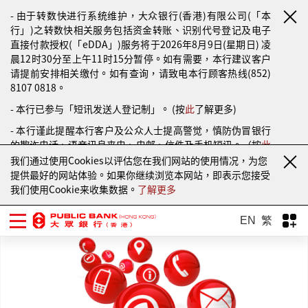
- 由于转数快进行系统维护，大众银行(香港)有限公司(「本
行」)之转数快相关服务包括资金转账、识别代号登记及电子
直接付款授权(「eDDA」)服务将于2026年8月9日(星期日) 凌
晨12时30分至上午11时15分暂停。如有需要，本行建议客户
请提前安排相关缴付。如有查询，请致电本行顾客热线(852)
8107 0818。
- 本行已参与「短讯发送人登记制」。 (按
此
了解更多)
- 本行谨此提醒本行客户及公众人士提高警觉，慎防伪冒银行
的欺诈电话、语音讯息来电、电邮、信件及手机短讯。（按
此
了解更多）
我们通过使用Cookies以评估您在我们网站的使用情况，为您
提供最好的网站体验。如果你继续浏览本网站，即表示您接受
我们使用Cookie来收集数据。
了解更多
EN
繁