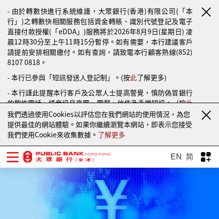
- 由於轉數快進行系統維護，大眾銀行(香港)有限公司(「本
行」)之轉數快相關服務包括資金轉賬、識別代號登記及電子
直接付款授權(「eDDA」)服務將於2026年8月9日(星期日) 凌
晨12時30分至上午11時15分暫停。如有需要，本行建議客戶
請提前安排相關繳付。如有查詢，請致電本行顧客熱線(852)
8107 0818。
- 本行已參與「短訊發送人登記制」。(按
此
了解更多)
- 本行謹此提醒本行客戶及公眾人士提高警覺，慎防偽冒銀行
的欺詐電話、語音訊息來電、電郵、信件及手機短訊。（按
此
了解更多）
我們透過使用Cookies以評估您在我們網站的使用情況，為您
提供最佳的網站體驗。如果你繼續瀏覽本網站，即表示您接受
我們使用Cookie來收集數據。
了解更多
EN
简