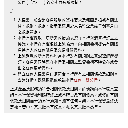
公司 (「本行」) 的安排而有所限制。
註：
人民幣一般企業客戶服務的資格要求及範圍是根據有關法
律、規則、規定、指示及適用於人民幣企業結單儲蓄戶口
之規定釐定。
本行有權採取一切所需的措施以遵守本行與清算行訂立之
協議。本行亦有權根據上述協議，向相關機構提供有關賬
戶持有人的任何賬戶及交易相關資料。
上述列載的所有資料均為本行對有關規則之真誠理解所擬
訂。客戶需同時遵守本行及相關之監管機構不時公布或發
出之任何更新資料。
開立任何人民幣戶口須符合本行所有之相關條款及細則。
查詢詳情，歡迎致電或親臨本行
任何一間分行
。
上述產品及服務須符合相關條款及細則，詳情請向本行職員查
詢。本行保留權利隨時終止或不時更改有關優惠，或修訂有關
條款及細則而毋須另行通知。如有任何爭議，本行保留最終決
定權。若中、英文版本有歧異，概以英文版本為準。