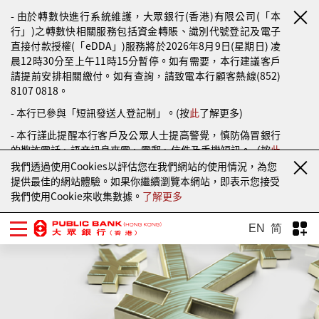
- 由於轉數快進行系統維護，大眾銀行(香港)有限公司(「本
行」)之轉數快相關服務包括資金轉賬、識別代號登記及電子
直接付款授權(「eDDA」)服務將於2026年8月9日(星期日) 凌
晨12時30分至上午11時15分暫停。如有需要，本行建議客戶
請提前安排相關繳付。如有查詢，請致電本行顧客熱線(852)
8107 0818。
- 本行已參與「短訊發送人登記制」。(按
此
了解更多)
- 本行謹此提醒本行客戶及公眾人士提高警覺，慎防偽冒銀行
的欺詐電話、語音訊息來電、電郵、信件及手機短訊。（按
此
了解更多）
我們透過使用Cookies以評估您在我們網站的使用情況，為您
提供最佳的網站體驗。如果你繼續瀏覽本網站，即表示您接受
我們使用Cookie來收集數據。
了解更多
EN
简