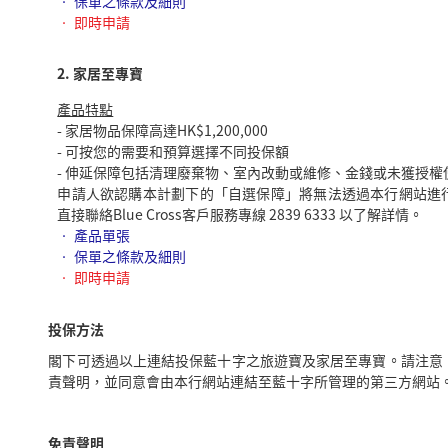
•
保單之條款及細則
•
即時申請
2. 家居至專寶
產品特點
- 家居物品保障高達HK$1,200,000
- 可按您的需要和預算選擇不同投保額
- 伸延保障包括清理廢棄物、室內改動或維修、金錢或未獲授
申請人欲認購本計劃下的「自選保障」將無法透過本行網站進
直接聯絡Blue Cross客戶服務專線 2839 6333 以了解詳情。
•
產品單張
•
保單之條款及細則
•
即時申請
投保方法
閣下可透過以上連結投保藍十字之旅遊寶及家居至專寶。請注意
責聲明，並同意會由本行網站連結至藍十字所管理的第三方網站
免責聲明