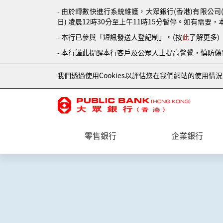
- 由於轉數快進行系統維護，大眾銀行(香港)有限公司
日) 凌晨12時30分至上午11時15分暫停。如有需要，
- 本行已參與「短訊發送人登記制」。(按
此
了解更多)
- 本行謹此提醒本行客戶及公眾人士提高警覺，慎防
我們透過使用Cookies以評估您在我們網站的使用
零售銀行
企業銀行