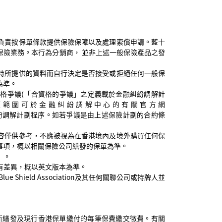
會負責按保單條款提供保險保障以及處理索償申請。藍十
保險業務。本行為分銷商， 並非上述一般保險產品之發
保時所提供的資料而自行決定是否接受或拒絕任何一般保
為準。
資格爭議(「合資格的爭議」之定義載於金融糾紛調解計
權範圍可於金融糾紛調解中心的有關官方網
紛調解計劃程序。如若爭議是由上述保險計劃的合約條
內容僅供參考，不應被視為在香港境內及境外購買任何保
事項，概以相關保險公司繕發的保單為準。
）。
如有差異，概以英文版本為準。
ue Shield Association及其任何關聯公司或持牌人並
其新繕發及現行香港保單繳付的每筆保費繳交徵費。有關