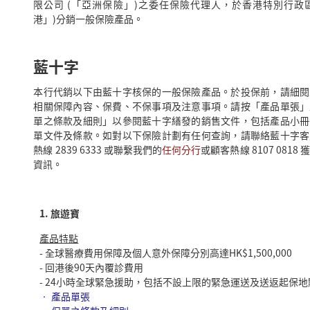
限公司 (「亞洲保險」)之委任保險代理人，於香港特別行政
港」)分銷一般保險產品。
藍十字
本行代銷以下由藍十字核保的一般保險產品。於投保前，請細閱
相關保障內容、保費、不保事項及注意事項。請按「產品單張」
單之條款及細則」以參閱藍十字繕發的銷售文件，包括產品小冊
單文件及條款。如對以下保險計劃有任何查詢，請聯絡藍十字客
熱線 2839 6333 或聯繫我們的
任何分行
或顧客熱線 8107 0818
資訊。
1. 旅遊寶
產品特點
- 全球醫療費用保障及個人意外保障分別高達HK$1,500,000
- 回港後90天內覆診費用
- 24小時全球緊急援助，包括不設上限的緊急運送及送返起保地
•
產品單張