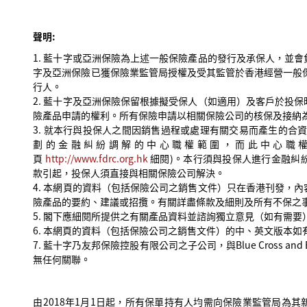
聲明:
1. 藍十字或亞洲保險為上述一般保險產品的發行及承保人，並
字及亞洲保險已獲保險業監管局授權及受其監管於香港經營一般
行人。
2. 藍十字及亞洲保險保留根據擬受保人（如適用）及客戶於投
險產品申請的權利。所有保險申請以相關保險公司的核保及接納
3. 就本行與投保人之間因銷售過程或處理有關交易而產生的合
劃的金融糾紛調解的中心職權範圍，而此中心職
頁
http://www.fdrc.org.hk
細閱)。本行須與投保人進行金融糾
款引起，投保人須直接與相關保險公司解決。
4. 本網頁的資料（包括保險公司之銷售文件）只在香港刊發，
險產品的要約、建議或招攬。有關詳盡條款及細則及所有不保之
5. 閣下應細閱所提供之有關產品資料並諮詢獨立意見（如有需要
6. 本網頁的資料（包括保險公司之銷售文件）的中、英文版本
7. 藍十字乃友邦保險控股有限公司之子公司，與Blue Cross and Bl
無任何關聯。
由2018年1月1日起，所有保單持有人均需向保險業監管局為