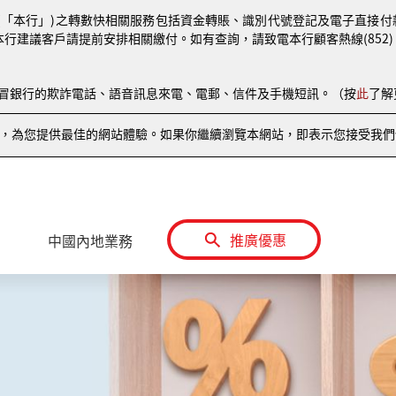
(「本行」)之轉數快相關服務包括資金轉賬、識別代號登記及電子直接付款授權
本行建議客戶請提前安排相關繳付。如有查詢，請致電本行顧客熱線(852) 810
偽冒銀行的欺詐電話、語音訊息來電、電郵、信件及手機短訊。（按
此
了解
情況，為您提供最佳的網站體驗。如果你繼續瀏覽本網站，即表示您接受我們使
推廣優惠
中國內地業務