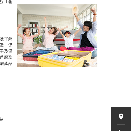
區(「香
及了解
及「保
子及保
戶服務
 獲取產品
點