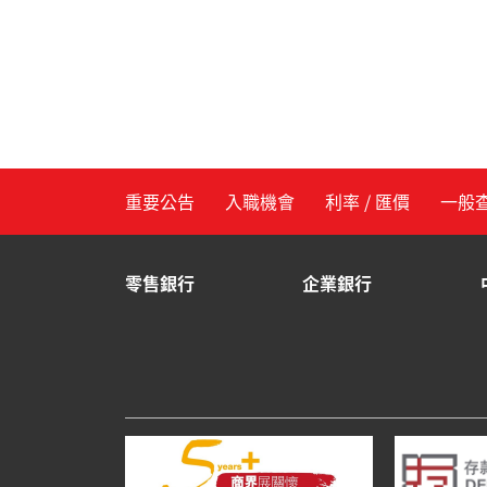
重要公告
入職機會
利率 / 匯價
一般
零售銀行
企業銀行