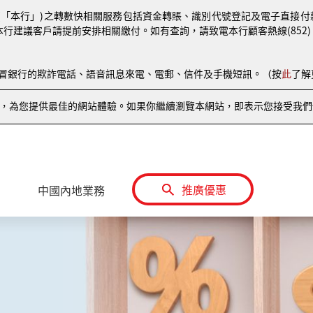
(「本行」)之轉數快相關服務包括資金轉賬、識別代號登記及電子直接付款授權
本行建議客戶請提前安排相關繳付。如有查詢，請致電本行顧客熱線(852) 810
偽冒銀行的欺詐電話、語音訊息來電、電郵、信件及手機短訊。（按
此
了解
情況，為您提供最佳的網站體驗。如果你繼續瀏覽本網站，即表示您接受我們使
推廣優惠
中國內地業務