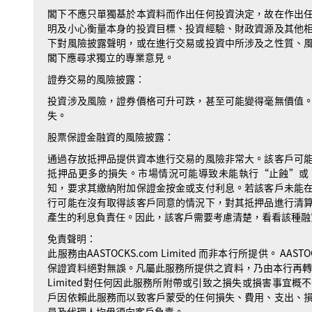
閣下不應只單獨基於本資料而作出任何投資決定，故在作出
明及小心衡量本身的投資目標、投資經驗、財政資源及其他
下對風險披露聲明，或在進行交易或投資中所涉及之性質、
閣下應尋求獨立的專業意見。
證券交易的風險披露：
投資涉及風險，證券價格可升可跌，甚至可能變得毫無價值
失。
股票保證金融資的風險披露：
通過存放抵押品提供資本進行交易的風險非常大。該客戶可
抵押品更多的損失。市場情況可能導致未能執行“止蝕”或
知，要求其繳納附加保證金按金或支付利息。若該客戶未能
行可能在沒有取得該客戶同意的情況下，對其抵押品進行清
產生的利息負責任。因此，該客戶需要考慮清楚，看看該種融
免責聲明：
此服務由AASTOCKS.com Limited 而非本行所提供。 AA
保證資料絕對無誤。凡屬此服務所提供之資料，乃由本行再轉送予
Limited對任何因此服務所附帶或引致之損失或損害事宜
戶因依賴此服務而以致客戶蒙受的任何損失、費用、支出、
員及代理人均毋須向客戶負責。