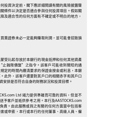
任何投資決定前，閣下應詳細閱讀有關的風險披露聲
相關條件以決定是否適合參與任何投資項目。假如閣
風險及適合性的任何方面有不確定或不明白的地方，
。買賣證券未必一定能夠賺取利潤，並可能會招致損
能蒙受比起存放於本銀行的現金抵押和任何其他資產
“止蝕限價盤”之指令。該客戶可能收到簡短的通
在規定的時間內繳清要求的保證金按金或利息，本銀
算。此外，該客戶還要對其戶口的相關赤字和其戶口
資安排是否符合自身的財務狀況和投資目標。
STOCKS.com Ltd 竭力提供準確而可靠的資料，但並不
客戶並祗供參考之用。本行及AASTOCKS.com
概不負責。由此服務或與之有關的任何方面當中包括客
損害或申索，本行或本行的任何董事、高級人員、僱