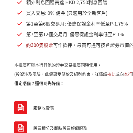
額外利息回贈高達 HKD 2,750利息回贈
買入交易: 0% 佣金 (只適用於全新客戶)
第1至第6個交易月: 優惠保證金利率低至P-1.75%
第7至第12個交易月: 優惠保證金利率低至P-1%
約300隻股票
可作抵押，最高可達可按倉證券市值的 
本推廣可與本行其他的證券交易推廣同時使用。
(投資涉及風險，此優惠受條款及細則約束，詳情請
按此
或向
本行
借定唔借？還得到先好借！
服務收費表
股票積分及即時股票報價服務