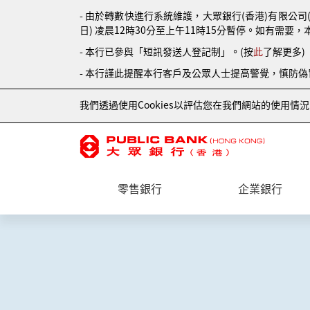
- 由於轉數快進行系統維護，大眾銀行(香港)有限公司
日) 凌晨12時30分至上午11時15分暫停。如有需要，
- 本行已參與「短訊發送人登記制」。(按
此
了解更多)
- 本行謹此提醒本行客戶及公眾人士提高警覺，慎防
我們透過使用Cookies以評估您在我們網站的使用
零售銀行
企業銀行