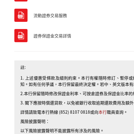
流動證券交易服務
證券保證金交易詳情
註:
1. 上述優惠受條款及細則約束。本行有權隨時修訂、暫停
知。如有任何爭議，本行保留最終決定權。若中、英文版本有
2.本行保留隨時修改保證金利率、可按倉證券及保證金比率
3. 閣下應按時償還貸款，以免被銀行收取逾期還款費用及額
詳情請致電本行熱線 (852) 8107 0818或向
本行
職員查詢。
風險披露聲明：
以下風險披露聲明不能披露所有涉及的風險。