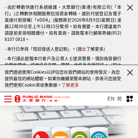
- 由於轉數快進行系統維護，大眾銀行(香港)有限公司(「本
行」)之轉數快相關服務包括資金轉賬、識別代號登記及電子
直接付款授權(「eDDA」)服務將於2026年8月9日(星期日) 凌
晨12時30分至上午11時15分暫停。如有需要，本行建議客戶
請提前安排相關繳付。如有查詢，請致電本行顧客熱線(852)
8107 0818。
- 本行已參與「短訊發送人登記制」。(按
此
了解更多)
- 本行謹此提醒本行客戶及公眾人士提高警覺，慎防偽冒銀行
的欺詐電話、語音訊息來電、電郵、信件及手機短訊。（按
此
了解更多）
我們透過使用Cookies以評估您在我們網站的使用情況，為您
提供最佳的網站體驗。如果你繼續瀏覽本網站，即表示您接受
我們使用Cookie來收集數據。
了解更多
EN
简