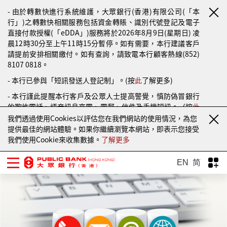
- 由於轉數快進行系統維護，大眾銀行(香港)有限公司(「本
行」)之轉數快相關服務包括資金轉賬、識別代號登記及電子
直接付款授權(「eDDA」)服務將於2026年8月9日(星期日) 凌
晨12時30分至上午11時15分暫停。如有需要，本行建議客戶
請提前安排相關繳付。如有查詢，請致電本行顧客熱線(852)
8107 0818。
- 本行已參與「短訊發送人登記制」。(按
此
了解更多)
- 本行謹此提醒本行客戶及公眾人士提高警覺，慎防偽冒銀行
的欺詐電話、語音訊息來電、電郵、信件及手機短訊。（按
此
了解更多）
我們透過使用Cookies以評估您在我們網站的使用情況，為您
提供最佳的網站體驗。如果你繼續瀏覽本網站，即表示您接受
我們使用Cookie來收集數據。
了解更多
EN
简