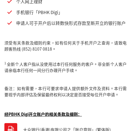
个人网上理财
手机银行「PBHK Digi」
申请人可于开户后以转数快形式存款至新开立的银行账户
须受有关条款及细则约束，如有任何关于手机开户之查询，请致电
顾客热线 (852) 8107 0818。
1
全新个人客户指从没使用过本行任何服务的客户。非全新个人客户
请亲临本行任何一间分行办理开户手续。
备注：如有需要，本行可要求申请人提供额外文件及资料。本行需
要视乎内部评估及保留最终权利以决定是否接受毎位开户申请。
经PBHK Digi开立账户的相关条款及细则
：
大众银行(香港)有限公司之「账户章则」(繁体版)