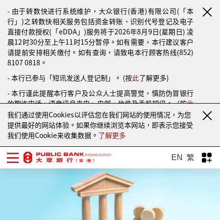
- 由于转数快进行系统维护，大众银行(香港)有限公司(「本
行」)之转数快相关服务包括资金转账、识别代号登记及电子
直接付款授权(「eDDA」)服务将于2026年8月9日(星期日) 凌
晨12时30分至上午11时15分暂停。如有需要，本行建议客户
请提前安排相关缴付。如有查询，请致电本行顾客热线(852)
8107 0818。
- 本行已参与「短讯发送人登记制」。 (按
此
了解更多)
- 本行谨此提醒本行客户及公众人士提高警觉，慎防伪冒银行
的欺诈电话、语音讯息来电、电邮、信件及手机短讯。（按
此
了解更多）
我们通过使用Cookies以评估您在我们网站的使用情况，为您
提供最好的网站体验。如果你继续浏览本网站，即表示您接受
我们使用Cookie来收集数据。
了解更多
EN
繁