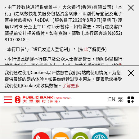
- 由于转数快进行系统维护，大众银行(香港)有限公司(「本
行」)之转数快相关服务包括资金转账、识别代号登记及电子
直接付款授权(「eDDA」)服务将于2026年8月9日(星期日) 凌
晨12时30分至上午11时15分暂停。如有需要，本行建议客户
请提前安排相关缴付。如有查询，请致电本行顾客热线(852)
8107 0818。
- 本行已参与「短讯发送人登记制」。 (按
此
了解更多)
- 本行谨此提醒本行客户及公众人士提高警觉，慎防伪冒银行
的欺诈电话、语音讯息来电、电邮、信件及手机短讯。（按
此
了解更多）
我们通过使用Cookies以评估您在我们网站的使用情况，为您
提供最好的网站体验。如果你继续浏览本网站，即表示您接受
我们使用Cookie来收集数据。
了解更多
EN
繁