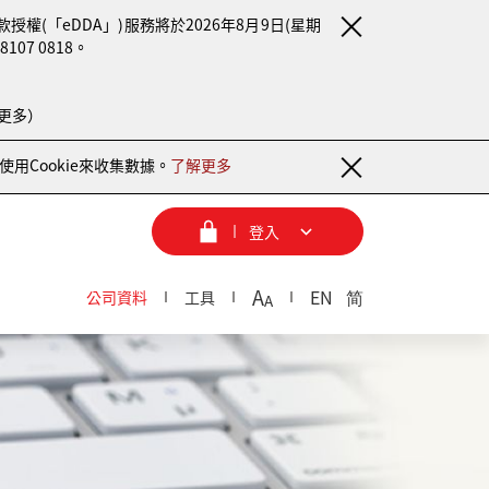
(「eDDA」)服務將於2026年8月9日(星期
7 0818。
更多）
用Cookie來收集數據。
了解更多
登入
A
EN
简
公司資料
工具
A