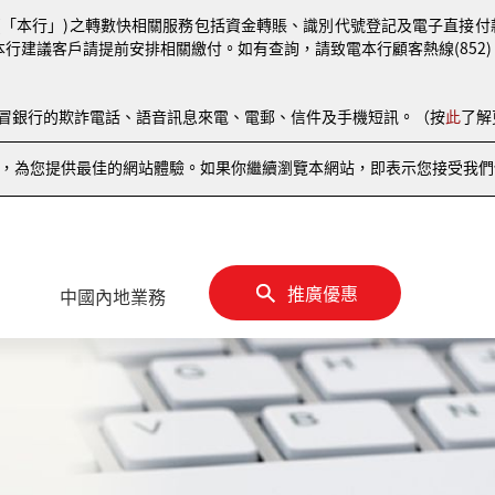
(「本行」)之轉數快相關服務包括資金轉賬、識別代號登記及電子直接付款授權
本行建議客戶請提前安排相關繳付。如有查詢，請致電本行顧客熱線(852) 810
偽冒銀行的欺詐電話、語音訊息來電、電郵、信件及手機短訊。（按
此
了解
情況，為您提供最佳的網站體驗。如果你繼續瀏覽本網站，即表示您接受我們使
推廣優惠
中國內地業務