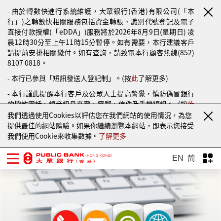
- 由於轉數快進行系統維護，大眾銀行(香港)有限公司(「本
行」)之轉數快相關服務包括資金轉賬、識別代號登記及電子
直接付款授權(「eDDA」)服務將於2026年8月9日(星期日) 凌
晨12時30分至上午11時15分暫停。如有需要，本行建議客戶
請提前安排相關繳付。如有查詢，請致電本行顧客熱線(852)
8107 0818。
- 本行已參與「短訊發送人登記制」。(按
此
了解更多)
- 本行謹此提醒本行客戶及公眾人士提高警覺，慎防偽冒銀行
的欺詐電話、語音訊息來電、電郵、信件及手機短訊。（按
此
了解更多）
我們透過使用Cookies以評估您在我們網站的使用情況，為您
提供最佳的網站體驗。如果你繼續瀏覽本網站，即表示您接受
我們使用Cookie來收集數據。
了解更多
EN
简